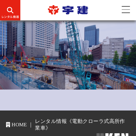
お
レンタル情報《電動クローラ式高所作
HOME
知
業車》