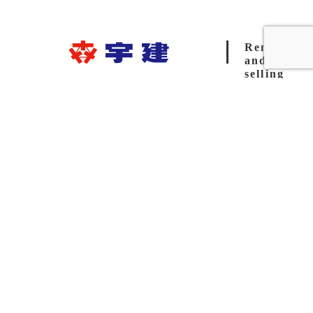
Rental
and
selling
UKEN
〒320-0826
栃木県宇都宮市西原町68-1
TEL.028-688-0777（代）
FAX.028-688-0773
Copyright 2023 UKEN. All rights reserved.