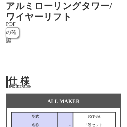
アルミローリングタワー/
ワイヤーリフト
PDF
の確
認
仕 様
SPECIFICATION
ALL MAKER
型式
PST-3A
P
-
名称
3段セット
-