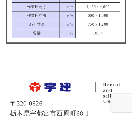
作業床高さ
4,460～4,690
m/m
作業床寸法
660 × 1,090
m/m
わく寸法
750 × 1,200
m/m
質量
108.4
kg
Rental
and
selling
UKEN
〒320-0826
栃木県宇都宮市西原町68-1
TEL.028-688-0777（代）