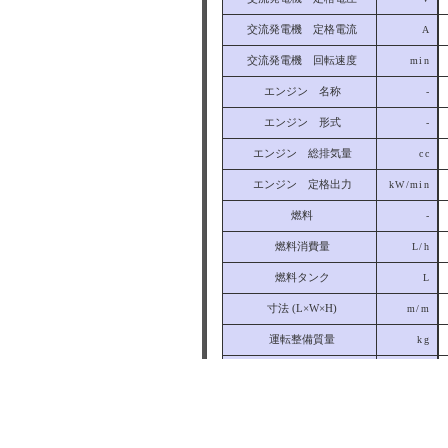
交流発電機 定格電流
A
交流発電機 回転速度
min
エンジン 名称
-
エンジン 形式
-
エンジン 総排気量
cc
エンジン 定格出力
kW/min
燃料
-
燃料消費量
L/h
燃料タンク
L
寸法 (L×W×H)
m/m
運転整備質量
kg
7 m 騒音値
dBA
備考
-