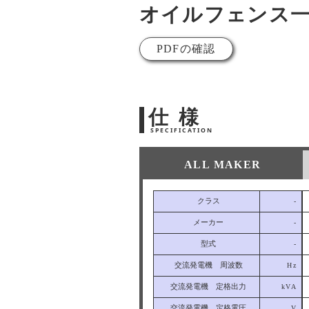
オイルフェンス
PDFの確認
仕 様
SPECIFICATION
ALL MAKER
クラス
-
メーカー
-
型式
-
交流発電機 周波数
Hz
交流発電機 定格出力
kVA
交流発電機 定格電圧
V