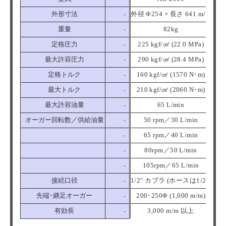
外形寸法
外径 Φ254 × 長さ 641 m/m
-
重量
82kg
-
定格圧力
225 kgf/㎠ (22.0 MPa)
-
最大許容圧力
290 kgf/㎠ (28.4 MPa)
-
定格トルク
160 kgf/㎠ (1570 N･m)
-
最大トルク
210 kgf/㎠ (2060 N･m)
-
最大許容油量
65 L/min
-
オーガー回転数／供給油量
50 rpm／30 L/min
-
65 rpm／40 L/min
-
80rpm／50 L/min
-
105rpm／65 L/min
-
接続口径
1/2" カプラ (ホースは1/2")
-
先端･継足オーガー
200･250Φ (1,000 m/m)
-
有効長
3,000 m/m 以上
-