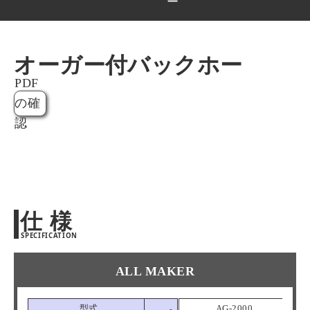
ー
オーガー付バックホー
PDF
の確
認
仕 様
SPECIFICATION
ALL MAKER
型式
AG-2000
-