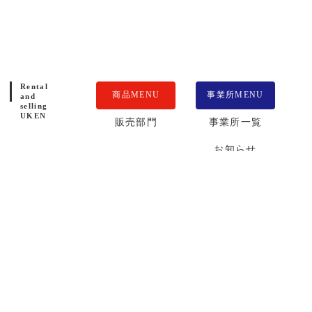
Rental
商品MENU
事業所MENU
and
selling
UKEN
販売部門
事業所一覧
お知らせ
レンタル部門
運送部門
会社案内
サービス部門
求人案内
I-Construction
お問合せ