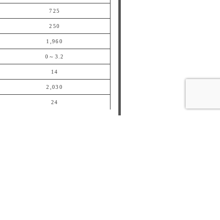
725
1,175
250
320
1,960
2,200
0～3.2
0～3.5
14
14
2,030
2,300
24
24
CONNECT WITH US