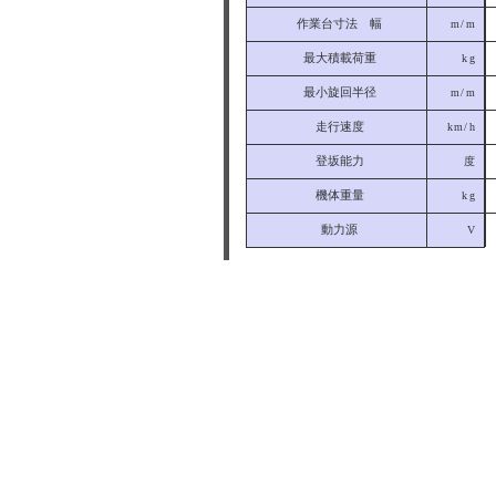
作業台寸法 幅
m/m
最大積載荷重
kg
最小旋回半径
m/m
走行速度
km/h
登坂能力
度
機体重量
kg
動力源
V