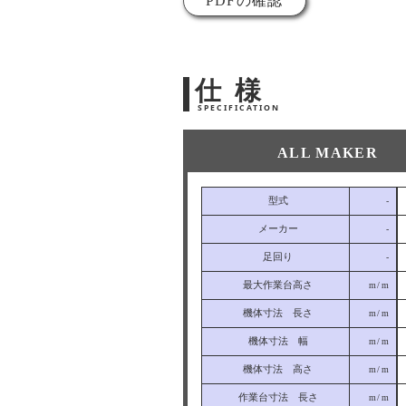
PDFの確認
仕 様
SPECIFICATION
ALL MAKER
型式
-
メーカー
-
足回り
-
最大作業台高さ
m/m
機体寸法 長さ
m/m
機体寸法 幅
m/m
機体寸法 高さ
m/m
作業台寸法 長さ
m/m