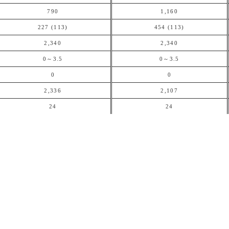
790
1,160
227 (113)
454 (113)
2,340
2,340
0～3.5
0～3.5
0
0
2,336
2,107
24
24
Rental
商品MENU
事業所MENU
and
selling
UKEN