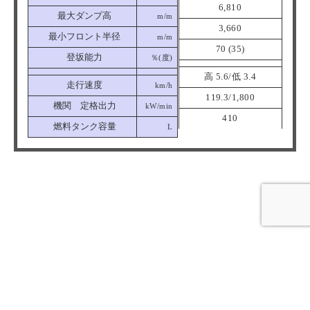
6,810
最大ダンプ高
m/m
3,660
最小フロント半径
m/m
70 (35)
登坂能力
％(度)
高 5.6/低 3.4
走行速度
km/h
119.3/1,800
機関 定格出力
kW/min
410
燃料タンク容量
L
Rental
and
selling
UKEN
〒320-0826