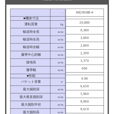
SH200HB-6
-
■機体寸法
20,800
運転質量
kg
9,380
輸送時全長
m/m
3,000
輸送時全高
m/m
2,800
輸送時全幅
m/m
2,200
履帯中心距離
m/m
3,370
接地長
m/m
600
履帯幅
m/m
■性能
0.90
バケット容量
㎥
6,650
最大掘削深
m/m
5,960
最大垂直掘削深
m/m
9,900
最大掘削半径
m/m
9,610
最大掘削高
m/m