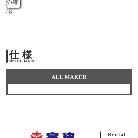
の確
認
仕 様
SPECIFICATION
ALL MAKER
Rental