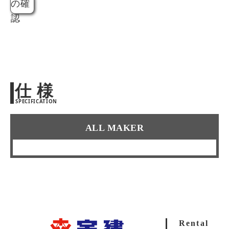
の確
認
仕 様
SPECIFICATION
ALL MAKER
Rental